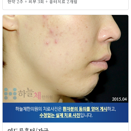
한약 2주 + 외부 3회 + 흉터치료 2개월
여드름흉터/자국