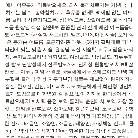
에서 여유롭게 치료받으세요. 최신 물리치료기는 기본! 추나
치료는 필수!! 봉약침치료로 후유증 없게!!! ※ 재발 없는 여드
름 클리닉 사춘기여드름, 성인여드름, 좁쌀여드름, 화농성여
드름 원장님 직접 압출!!로 꼼꼼한 관리 깊게 패인 여드름흉터
도 차오르게 (새살침 서브시전, 엠톤, DTS, 매선시술) 보기 싫
은 등가슴 여드름, 모공각화증 아웃!! (3가지 필링제로 피부
타입에 맞는 맞춤 시술, 원장님 직접 시술!!!) ※ 두피열을 내리
자, 두피탈모클리닉 원형탈모, 여성탈모, 남성탈모, 지루두피
성 탈모 단발성에서 전두탈모까지 난치성 원형탈모 치료!! 잘
안낫는 지루두피염 해결도 하늘체에서 ※ 스테로이드 안녕 피
부질환 클리닉 만성 지루피부염 치료는 재발없이 완치까지~
습진, 한포진, 건선, 아토피치료도 하늘체에서 최신형 광선치
료기 도입으로 대학병원 갈 필요 없이 가까운 한의원에서 치
료받으세요! ※ 체력 충전 보약 클리닉 춘천에서 보약 가장 잘
짓는 한의원 산후보약, 소아보약, 갱년기보약, 노허보약, 수험
생 보약 한의사전문의, 경희대 박사과정 대표원장님의 섬세
한 진료!! 태음인, 소양인, 소음인, 태양인, 사상체질 진료!! 1환
5g, 식약처 인증 사향 100mg 함유한 정품 정량 최고품질 공
진단 처방!! ※ 통증교정, 자세 교정, 체형교정 턱관절 클리닉