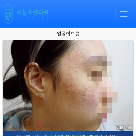
얼굴여드름