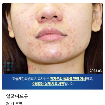
얼굴여드름
20대 후반