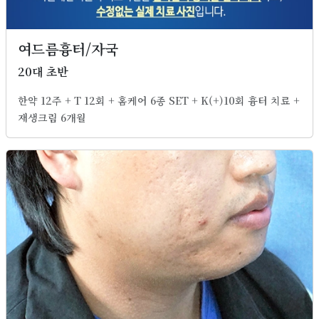
여드름흉터/자국
20대 초반
한약 12주 + T 12회 + 홈케어 6종 SET + K(+)10회 흉터 치료 +
재생크림 6개월