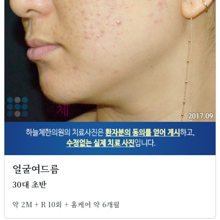
얼굴여드름
30대 초반
약 2M + R 10회 + 홈케어 약 6개월