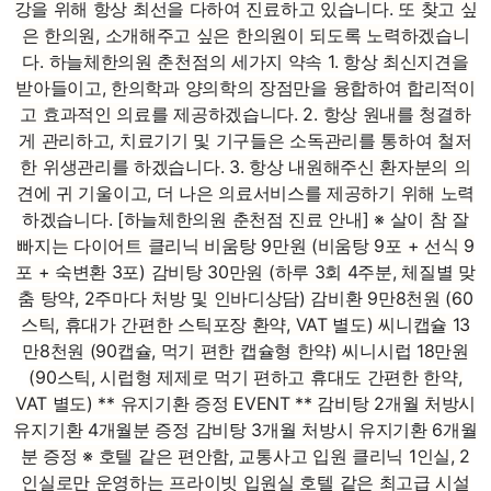
강을 위해 항상 최선을 다하여 진료하고 있습니다. 또 찾고 싶
은 한의원, 소개해주고 싶은 한의원이 되도록 노력하겠습니
다. 하늘체한의원 춘천점의 세가지 약속 1. 항상 최신지견을
받아들이고, 한의학과 양의학의 장점만을 융합하여 합리적이
고 효과적인 의료를 제공하겠습니다. 2. 항상 원내를 청결하
게 관리하고, 치료기기 및 기구들은 소독관리를 통하여 철저
한 위생관리를 하겠습니다. 3. 항상 내원해주신 환자분의 의
견에 귀 기울이고, 더 나은 의료서비스를 제공하기 위해 노력
하겠습니다. [하늘체한의원 춘천점 진료 안내] ※ 살이 참 잘
빠지는 다이어트 클리닉 비움탕 9만원 (비움탕 9포 + 선식 9
포 + 숙변환 3포) 감비탕 30만원 (하루 3회 4주분, 체질별 맞
춤 탕약, 2주마다 처방 및 인바디상담) 감비환 9만8천원 (60
스틱, 휴대가 간편한 스틱포장 환약, VAT 별도) 씨니캡슐 13
만8천원 (90캡슐, 먹기 편한 캡슐형 한약) 씨니시럽 18만원
(90스틱, 시럽형 제제로 먹기 편하고 휴대도 간편한 한약,
VAT 별도) ** 유지기환 증정 EVENT ** 감비탕 2개월 처방시
유지기환 4개월분 증정 감비탕 3개월 처방시 유지기환 6개월
분 증정 ※ 호텔 같은 편안함, 교통사고 입원 클리닉 1인실, 2
인실로만 운영하는 프라이빗 입원실 호텔 같은 최고급 시설