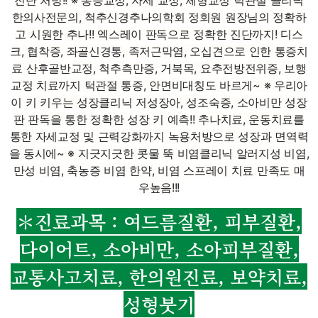
한의사전문의, 척추신경추나의학회 정회원 원장님의 정확하
고 시원한 추나!! 엑스레이 판독으로 정확한 진단까지! 디스
크, 협착증, 좌골신경통, 족저근막염, 오십견으로 인한 통증치
료 산후골반교정, 척추측만증, 거북목, 요추전방전위증, 보행
교정 치료까지 턱관절 통증, 안면비대칭도 바르게~ ※ 우리아
이 키 키우는 성장클리닉 저성장아, 성조숙증, 소아비만 성장
판 판독을 통한 정확한 성장 키 예측!! 추나치료, 운동치료를
통한 자세교정 및 근력강화까지 녹용처방으로 성장과 면역력
을 동시에~ ※ 지긋지긋한 콧물 뚝 비염클리닉 알러지성 비염,
만성 비염, 축농증 비염 한약, 비염 스프레이 치료 만족도 매
우높음!!!
＊진료과목 : 여드름질환, 피부질환,
다이어트, 소아비만, 소아피부질환,
교통사고치료, 한의원진료, 보약치료,
성형붓기