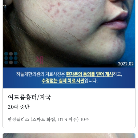
여드름흉터/자국
20대 중반
안정플러스 (스마트 화침, DTS 위주) 10주