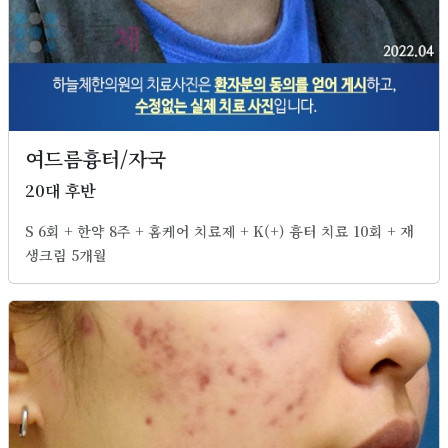
여드름흉터/자국
20대 후반
S 6회 + 한약 8주 + 홈케어 치료제 + K(+) 흉터 치료 10회 + 재
생크림 5개월